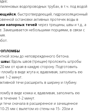
адке;
пиленовых водопроводных трубах, в т.ч. под водой
яющийся
, быстротвердеющий, гидроизоляционный
новенной остановки активных протечек воды в
ии напорных течей
через трещины, швы и т.д., а
. Замешивается небольшими порциями, в связи с
ия.
абот.
ДРОПЛОМБЫ
нтной зоны до неповрежденного бетона.
 швы:
Вдоль швов (трещин) проложить штробы
20 мм от края в каждую сторону. Подготовить
пломбу в виде жгута и, вдавливая, заполнить ею
ие 1-2 минут.
ктивной течи расширить в ширину и глубину.
омбу в виде комка и, вдавливая, заполнить ею
в течение 1-2 минут.
и течи сначала в расширенное и зачищенное
10-25 мм с вылетом из стены на 15- 20см и