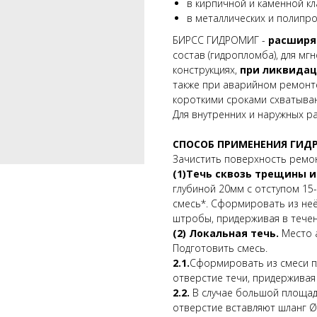
в кирпичной и каменной кл
в металлических и полипро
БИРСС ГИДРОМИГ -
расшир
состав (гидропломба), для мг
конструкциях,
при ликвидац
также при аварийном ремонте
короткими сроками схватыван
Для внутренних и наружных р
СПОСОБ ПРИМЕНЕНИЯ ГИ
Зачистить поверхность ремо
(1)Течь сквозь трещины и
глубиной 20мм с отступом 15-
смесь*. Сформировать из неё 
штробы, придерживая в течен
(2) Локальная течь.
Место а
Подготовить смесь.
2.1.
Сформировать из смеси пл
отверстие течи, придерживая 
2.2.
В случае большой площад
отверстие вставляют шланг Ø