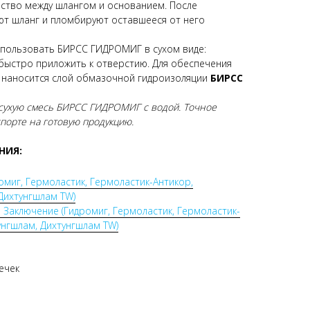
ство между шлангом и основанием. После
ют шланг и пломбируют оставшееся от него
пользовать БИРСС ГИДРОМИГ в сухом виде:
 быстро приложить к отверстию. Для обеспечения
 наносится слой обмазочной гидроизоляции
БИРСС
 сухую смесь БИРСС ГИДРОМИГ с водой. Точное
спорте на готовую продукцию.
НИЯ:
омиг, Гермоластик, Гермоластик-Антикор,
Дихтунгшлам TW)
 Заключение (Гидромиг, Гермоластик, Гермоластик-
унгшлам, Дихтунгшлам TW)
ечек