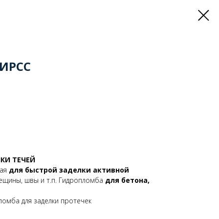
БИРСС
КИ ТЕЧЕЙ
ная
для быстрой заделки активной
ещины, швы и т.п. Гидропломба
для бетона,
омба для заделки протечек