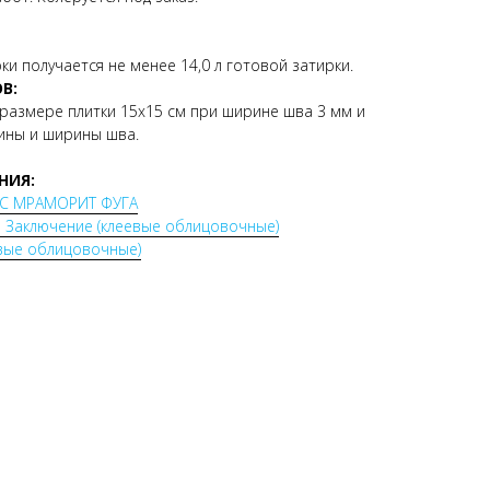
рки получается не менее 14,0 л готовой затирки.
В:
и размере плитки 15х15 см при ширине шва 3 мм и
бины и ширины шва.
НИЯ:
РСС МРАМОРИТ ФУГА
 Заключение (клеевые облицовочные)
евые облицовочные)