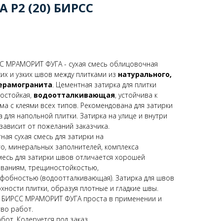
Р2 (20) БИРСС
СС МРАМОРИТ ФУГА - сухая смесь облицовочная
их и узких швов между плитками из
натурального,
керамогранита
. Цементная затирка для плитки
остойкая,
водоотталкивающая
, устойчива к
ма с клеями всех типов. Рекомендована для затирки
а для напольной плитки. Затирка на улице и внутри
зависит от пожеланий заказчика.
ая сухая смесь для затирки на
о, минеральных заполнителей, комплекса
есь для затирки швов отличается хорошей
ованиям, трещиностойкостью,
фобностью (водоотталкивающая). Затирка для швов
рхности плитки, образуя плотные и гладкие швы.
ая БИРСС МРАМОРИТ ФУГА проста в применении и
во работ.
бот. Колеруется под заказ.