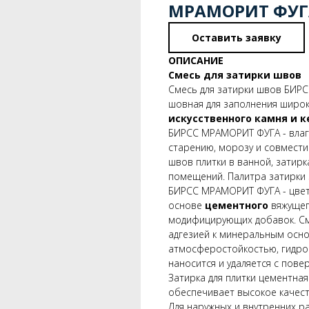
МРАМОРИТ ФУГА 
Оставить заявку
ОПИСАНИЕ
Смесь для затирки швов
Смесь для затирки швов БИР
шовная для заполнения широк
искусственного камня и 
БИРСС МРАМОРИТ ФУГА - влаг
старению, морозу и совмести
швов плитки в ванной, затирк
помещений. Палитра затирки 
БИРСС МРАМОРИТ ФУГА - цветн
основе
цементного
вяжущег
модифицирующих добавок. См
адгезией к минеральным осн
атмосферостойкостью, гидро
наносится и удаляется с пове
Затирка для плитки цементн
обеспечивает высокое качест
Для наружных и внутренних ра