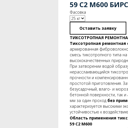
59 С2 М600 БИР
Фасовка
Оставить заявку
ТИКСОТРОПНАЯ РЕМОНТНА
Тиксотропная ремонтная с
армированная фиброволокно
смесь тиксотропного типа на
высококачественных природны
При затворении водой образ
нерасслаивающийся тиксотро
прочности и компенсированно
простотой приготовления. З
безусадочный, влаго- и мороз
бетонной поверхности, так и
мм за один проход
без прим
характеризуется высокими э
устойчивостью к воздействи
Область применения тикс
59 С2 М600