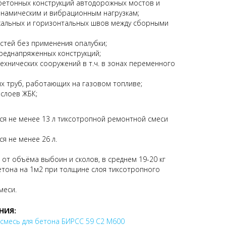
бетонных конструкций автодорожных мостов и
намическим и вибрационным нагрузкам;
кальных и горизонтальных швов между сборными
стей без применения опалубки;
реднапряженных конструкций;
ехнических сооружений в т.ч. в зонах переменного
 труб, работающих на газовом топливе;
слоев ЖБК;
тся не менее 13 л тиксотропной ремонтной смеси
ся не менее 26 л.
 от объёма выбоин и сколов, в среднем 19-20 кг
етона на 1м2 при толщине слоя тиксотропного
меси.
НИЯ:
смесь для бетона БИРСС 59 С2 М600