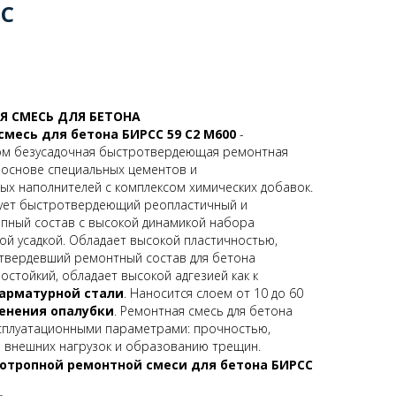
СС
Я СМЕСЬ ДЛЯ БЕТОНА
месь для бетона БИРСС 59 С2 М600
-
м безусадочная быстротвердеющая ремонтная
 основе специальных цементов и
х наполнителей с комплексом химических добавок.
ует быстротвердеющий реопластичный и
пный состав с высокой динамикой набора
й усадкой. Обладает высокой пластичностью,
атвердевший ремонтный состав для бетона
остойкий, обладает высокой адгезией как к
арматурной стали
. Наносится слоем от 10 до 60
енения опалубки
. Ремонтная смесь для бетона
ксплуатационными параметрами: прочностью,
ю внешних нагрузок и образованию трещин.
отропной ремонтной смеси для бетона БИРСС