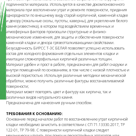
подлинности материала. Используется в качестве докомпоновочного
материала при восполнении утрат и ремонте поверхности, придания
однородности по внешнему виду старой кирпичной, каменной кладке
и декору (локальные сколы, пустоты, каверны), для укрепления белого
камня (известняка), в котором под воздействием временных и
атмосферных факторов произошли структурные и физико-
механические изменения, для защиты и обеспечения поверхности
каменной кладки и декора грязеотталкивающими свойствами.
Безусадочность БИРСС Т-3С БЕЛАЯ позволяет успешно использовать
состав для холодного формования отдельных элементов кладки и
имитации сложнопрофильных кирпичей различных толщин.
Материал удобен и прост в работе, предназначен для работ снаружи и
внутри помещений по основаниям, в том числе с низкой плотностью и
высокой пористостью. Используя различные методики механической
обработки, можно получить различные фактуры восстанавливаемой
поверхности;
Материал может повторять цвет и фактуру как кирпича, так и
различных видов натурального камня.
Предназначена для нанесения ручным способом.
ТРЕБОВАНИЯ К ОСНОВАНИЮ:
Основание перед началом работ по восстановлению утрат кирпичной
кладки необходимо зачистить в соответствии с СП 71.13330.2017, ТР
122-01, ТР 79-98. С поверхности кирпичной кладки следует
механически удалить при помощи пескоструйных аппаратов или