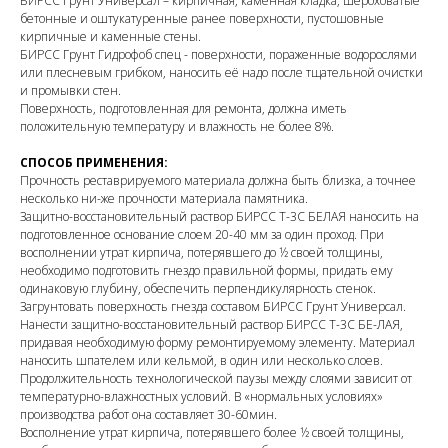
БИРСС Грунт Универсал – кирпичная, каменная кладка, шероховатые
бетонные и оштукатуренные ранее поверхности, пустошовные
кирпичные и каменные стены.
БИРСС Грунт Гидрофоб спец - поверхности, пораженные водорослями
или плесневым грибком, наносить её надо после тщательной очистки
и промывки стен.
Поверхность, подготовленная для ремонта, должна иметь
положительную температуру и влажность не более 8%.
СПОСОБ ПРИМЕНЕНИЯ:
Прочность реставрируемого материала должна быть близка, а точнее
несколько ни-же прочности материала памятника.
Защитно-восстановительный раствор БИРСС Т-3С БЕЛАЯ наносить на
подготовленное основание слоем 20-40 мм за один проход. При
восполнении утрат кирпича, потерявшего до ½ своей толщины,
необходимо подготовить гнездо правильной формы, придать ему
одинаковую глубину, обеспечить перпендикулярность стенок.
Загрунтовать поверхность гнезда составом БИРСС Грунт Универсал.
Нанести защитно-восстановительный раствор БИРСС Т-3С БЕ-ЛАЯ,
придавая необходимую форму ремонтируемому элементу. Материал
наносить шпателем или кельмой, в один или несколько слоев.
Продолжительность технологической паузы между слоями зависит от
температурно-влажностных условий. В «нормальных условиях»
производства работ она составляет 30-60мин.
Восполнение утрат кирпича, потерявшего более ½ своей толщины,