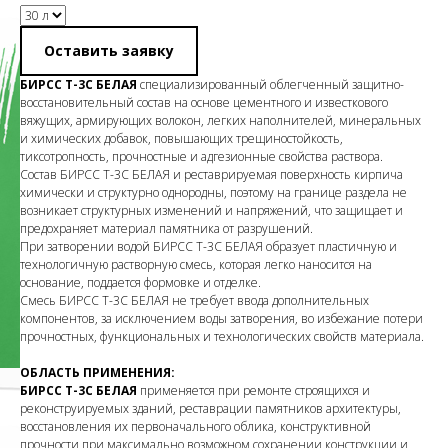
Оставить заявку
БИРСС Т-3С БЕЛАЯ
специализированный облегченный защитно-
восстановительный состав на основе цементного и известкового
вяжущих, армирующих волокон, легких наполнителей, минеральных
и химических добавок, повышающих трещиностойкость,
тиксотропность, прочностные и адгезионные свойства раствора.
Состав БИРСС Т-3С БЕЛАЯ и реставрируемая поверхность кирпича
химически и структурно однородны, поэтому на границе раздела не
возникает структурных изменений и напряжений, что защищает и
предохраняет материал памятника от разрушений.
При затворении водой БИРСС Т-3С БЕЛАЯ образует пластичную и
технологичную растворную смесь, которая легко наносится на
основание, поддается формовке и отделке.
Смесь БИРСС Т-3С БЕЛАЯ не требует ввода дополнительных
компонентов, за исключением воды затворения, во избежание потери
прочностных, функциональных и технологических свойств материала.
ОБЛАСТЬ ПРИМЕНЕНИЯ:
БИРСС Т-3С БЕЛАЯ
применяется при ремонте строящихся и
реконструируемых зданий, реставрации памятников архитектуры,
восстановления их первоначального облика, конструктивной
прочности при максимально возможном сохранении конструкции и