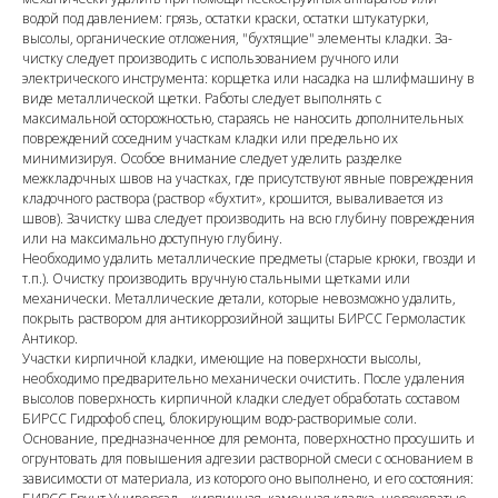
водой под давлением: грязь, остатки краски, остатки штукатурки,
высолы, органические отложения, "бухтящие" элементы кладки. За-
чистку следует производить с использованием ручного или
электрического инструмента: корщетка или насадка на шлифмашину в
виде металлической щетки. Работы следует выполнять с
максимальной осторожностью, стараясь не наносить дополнительных
повреждений соседним участкам кладки или предельно их
минимизируя. Особое внимание следует уделить разделке
межкладочных швов на участках, где присутствуют явные повреждения
кладочного раствора (раствор «бухтит», крошится, вываливается из
швов). Зачистку шва следует производить на всю глубину повреждения
или на максимально доступную глубину.
Необходимо удалить металлические предметы (старые крюки, гвозди и
т.п.). Очистку производить вручную стальными щетками или
механически. Металлические детали, которые невозможно удалить,
покрыть раствором для антикоррозийной защиты БИРСС Гермоластик
Антикор.
Участки кирпичной кладки, имеющие на поверхности высолы,
необходимо предварительно механически очистить. После удаления
высолов поверхность кирпичной кладки следует обработать составом
БИРСС Гидрофоб спец, блокирующим водо-растворимые соли.
Основание, предназначенное для ремонта, поверхностно просушить и
огрунтовать для повышения адгезии растворной смеси с основанием в
зависимости от материала, из которого оно выполнено, и его состояния: