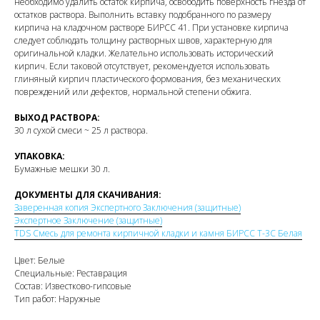
необходимо удалить остаток кирпича, освободить поверхность гнезда от
остатков раствора. Выполнить вставку подобранного по размеру
кирпича на кладочном растворе БИРСС 41. При установке кирпича
следует соблюдать толщину растворных швов, характерную для
оригинальной кладки. Желательно использовать исторический
кирпич. Если таковой отсутствует, рекомендуется использовать
глиняный кирпич пластического формования, без механических
повреждений или дефектов, нормальной степени обжига.
ВЫХОД РАСТВОРА:
30 л сухой смеси ~ 25 л раствора.
УПАКОВКА:
Бумажные мешки 30 л.
ДОКУМЕНТЫ ДЛЯ СКАЧИВАНИЯ:
Заверенная копия Экспертного Заключения (защитные)
Экспертное Заключение (защитные)
TDS Смесь для ремонта кирпичной кладки и камня БИРСС Т-3С Белая
Цвет: Белые
Специальные: Реставрация
Состав: Известково-гипсовые
Тип работ: Наружные