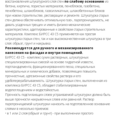
восстановления штукатурного слоя стен
по слабому основанию
из
бетона, кирпича, пористых материалов, пеноблоков, газобетона,
пенобетона, шлакоблоков, газосиликатных, шлакобетонных блоков
при новом строительстве, реставрации и ремонте. Штукатурка старых
стен должна обеспечивать оптимальную газо-, паропроницаемость, не
давать усадочных трещин и иметь физико-механические
характеристики, адаптированные к свойствам старых строительных
материалов. Комплекс БИРСС 43 С5 применяется как простая
штукатурка старых стен, так и как высококачественная штукатурка в три
слоя: обрызг, грунт и накрывка.
Рекомендуется для ручного и механизированного
нанесения на фасадах и внутри помещений.
БИРСС 43 С5 - комплекс сухих растворных, штукатурных
специализированных смесей на основе гидратной извести,
портландцемента, фракционированного песка, специальных
минеральных и химических добавок, позволяющих повысить
прочностные, адгезионные свойства раствора и его
удобоперерабатываемость. Штукатурка старых стен, выполненная из
комплекса БИРСС 43 С5, обладает стабилизированным
водопоглощением и водостойкостью.
Прочность подстилающих слоев устраиваемой штукатурки должна быть
выше прочности накрывочных слоев или равна ей. Раствор
паропроницаемой штукатурки наносить на подготовленное основание
слоями в несколько приемов:
• в 1 или 2 слоя (обрызг и грунт) - при выполнении простого