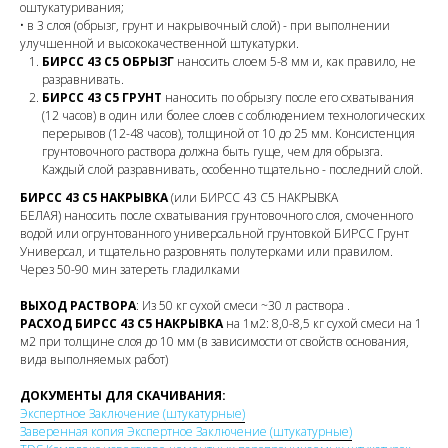
оштукатуривания;
• в 3 слоя (обрызг, грунт и накрывочный слой) - при выполнении
улучшенной и высококачественной штукатурки.
БИРСС 43 С5 ОБРЫЗГ
наносить слоем 5-8 мм и, как правило, не
разравнивать.
БИРСС 43 С5 ГРУНТ
наносить по обрызгу после его схватывания
(12 часов) в один или более слоев с соблюдением технологических
перерывов (12-48 часов), толщиной от 10 до 25 мм. Консистенция
грунтовочного раствора должна быть гуще, чем для обрызга.
Каждый слой разравнивать, особенно тщательно - последний слой.
БИРСС 43 С5 НАКРЫВКА
(или БИРСС 43 С5 НАКРЫВКА
БЕЛАЯ) наносить после схватывания грунтовочного слоя, смоченного
водой или огрунтованного универсальной грунтовкой БИРСС Грунт
Универсал, и тщательно разровнять полутерками или правилом.
Через 50-90 мин затереть гладилками
ВЫХОД РАСТВОРА
: Из 50 кг сухой смеси ~30 л раствора .
РАСХОД БИРСС 43 С5 НАКРЫВКА
на 1м2: 8,0-8,5 кг сухой смеси на 1
м2 при толщине слоя до 10 мм (в зависимости от свойств основания,
вида выполняемых работ)
ДОКУМЕНТЫ ДЛЯ СКАЧИВАНИЯ:
Экспертное Заключение (штукатурные)
Заверенная копия Экспертное Заключение (штукатурные)