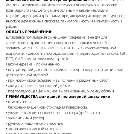
ФИНИШ изготовленная из экологически чистого сырья на основе
полимерного вяжущего, с минеральными заполнителями и
модифицирующими добавками, придающими раствору пластичность,
высокие адгезионные свойства, технологичность и экономичность в
работе.
ОБЛАСТЬ ПРИМЕНЕНИЯ:
шпаклевка полимерная финишная предназначена для для
финишного выравнивания поверхности, зашпаклеванной
составом БИРСС 39 ПОЛИМЕР РАВНИТЕЛЬ, высококачественной
подготовки к декоративной отделке стен и перегородок из гипсока, ГВЛ,
ПГП, СМЛ внутри сухих помещений.
Рекомендована к применению:
• внутри зданий для стен и потолков перед последующей финишной
деекоративной отделкой
• при новом строительстве и выполнении ремонтных работ
• для устранения неровностей до 1мм
• под последующее финишное выравнивание, оклейку обоями.
ПРЕИМУЩЕСТВА финишной полимерной шпаклевки:
• пластичность;
• белоснежная шелковисто-гладкая поверхность;
• увеличенная жизнеспособность раствора (до 24 часов);
• экономичный расход;
• ручное и машинное нанесение
• экологически чистый материал.