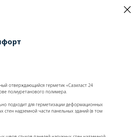
мфорт
ный отверждающийся герметик «Сазиласт 24
ове полиуретанового полимера.
льно подходит для герметизации деформационных
х стен надземной части панельных зданий (в том
х швов стыков панелей наружных стен надземной