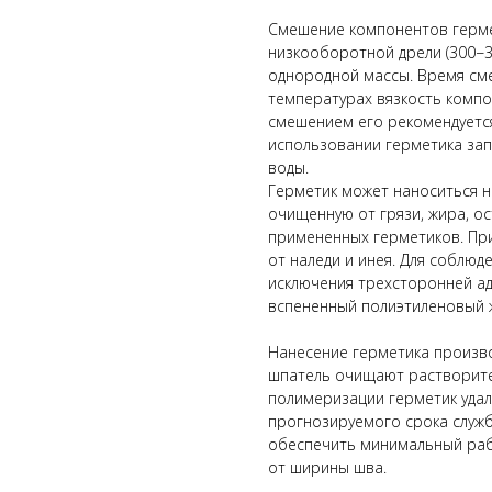
Смешение компонентов герме
низкооборотной дрели (300−3
однородной массы. Время сме
температурах вязкость компо
смешением его рекомендуется
использовании герметика за
воды.
Герметик может наноситься н
очищенную от грязи, жира, о
примененных герметиков. Пр
от наледи и инея. Для соблюд
исключения трехсторонней адг
вспененный полиэтиленовый ж
Нанесение герметика произв
шпатель очищают растворите
полимеризации герметик удал
прогнозируемого срока служб
обеспечить минимальный раб
от ширины шва.