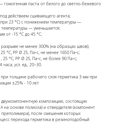
 — гомогенная паста от белого до светло-бежевого
 под действием сшивающего агента;
(при 23 °С) с понижением температуры —
м температуры — уменьшается;
я от -15 °С до 45 °C;
 разрыве не менее 300% (на образцах швов);
25 °C, PP Ø 25, Па•с, не менее 1650 Па•с;
 25 °C, PP Ø 25, Па•с, не более 90 Па•с;
часа, усл. ед., 20−30.
 при толщине рабочего слоя герметика 3 мм при
ации ±25% - 10 лет
й двухкомпонентную композицию, состоящую
 А на основе полиола) и отвердителя (компонент
 преполимера), после смешения которых
цесс перехода герметика в резиноподобный