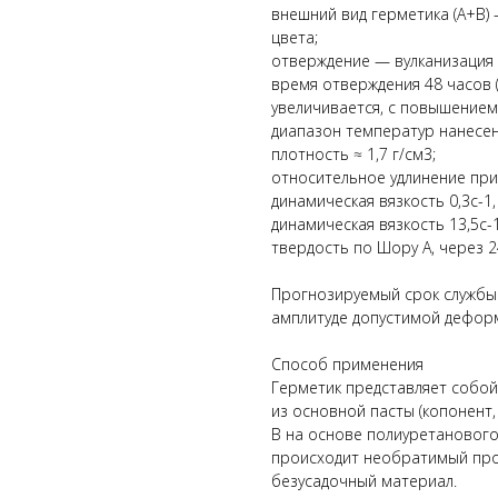
внешний вид герметика (А+В)
цвета;
отверждение — вулканизация
время отверждения 48 часов 
увеличивается, с повышение
диапазон температур нанесени
плотность ≈ 1,7 г/см3;
относительное удлинение при
динамическая вязкость 0,3с-1, 
динамическая вязкость 13,5с-1,
твердость по Шору А, через 24 
Прогнозируемый срок службы
амплитуде допустимой деформ
Способ применения
Герметик представляет собо
из основной пасты (копонент,
В на основе полиуретанового
происходит необратимый про
безусадочный материал.