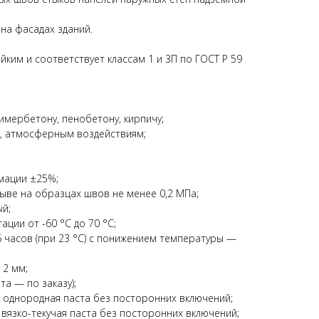
на фасадах зданий.
ким и соответствует классам 1 и 3П по ГОСТ Р 59
лимербетону, пенобетону, кирпичу;
ю, атмосферным воздействиям;
мации ±25%;
ыве на образцах швов не менее 0,2 МПа;
й;
ации от -60 °С до 70 °C;
 часов (при 23 °С) с понижением температуры —
 2 мм;
та — по заказу);
 однородная паста без посторонних включений;
вязко-текучая паста без посторонних включений;