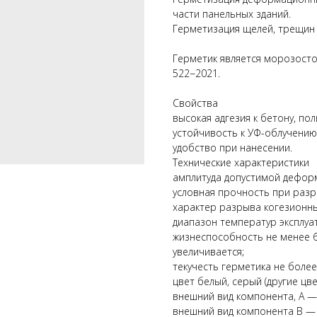
части панельных зданий.
Герметизация щелей, трещин 
Герметик является морозостой
522−2021.
Свойства
высокая адгезия к бетону, по
устойчивость к УФ-облучени
удобство при нанесении.
Технические характеристики
амплитуда допустимой дефор
условная прочность при разр
характер разрыва когезионны
диапазон температур эксплуат
жизнеспособность не менее 6
увеличивается;
текучесть герметика не более
цвет белый, серый (другие цве
внешний вид компонента, А —
внешний вид компонента В — 